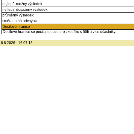
nejlepší možný výsledek:
nejlepší dosažený výsledek:
průměrný výsledek:
směrodatná odchylka:
Decilové hranice
Decilové hranice se počítají pouze pro zkoušku s 50ti a více účastníky.
6.8.2026 - 16:07:18