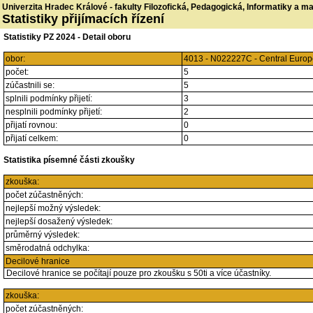
Univerzita Hradec Králové - fakulty Filozofická, Pedagogická, Informatiky a 
Statistiky přijímacích řízení
Statistiky PZ 2024 - Detail oboru
obor:
4013 - N022227C - Central Europ
počet:
5
zúčastnili se:
5
splnili podmínky přijetí:
3
nesplnili podmínky přijetí:
2
přijatí rovnou:
0
přijatí celkem:
0
Statistika písemné části zkoušky
zkouška:
počet zúčastněných:
nejlepší možný výsledek:
nejlepší dosažený výsledek:
průměrný výsledek:
směrodatná odchylka:
Decilové hranice
Decilové hranice se počítají pouze pro zkoušku s 50ti a více účastníky.
zkouška:
počet zúčastněných: