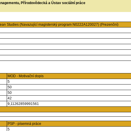
managementu, Přírodovědecká a Ústav sociální práce
ean Studies (Navazující magisterský program N0222A120027) (Prezenční)
MOD - Motivační dopis
5
50
50
42
9,11262859991561
PSP - písemná práce
5