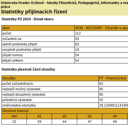
Univerzita Hradec Králové - fakulty Filozofická, Pedagogická, Informatiky a 
práce
Statistiky přijímacích řízení
Statistiky PZ 2024 - Detail oboru
obor:
4036 - B022309F - Filozofie a s
počet:
112
zúčastnili se:
93
splnili podmínky přijetí:
83
nesplnili podmínky přijetí:
10
přijatí rovnou:
54
přijatí celkem:
54
Statistika písemné části zkoušky
zkouška:
PT - Písemný test
počet zúčastněných:
93
nejlepší možný výsledek:
90
nejlepší dosažený výsledek:
90
průměrný výsledek:
55
směrodatná odchylka:
28,12688111419
Decilové hranice
min
d1
d2
d3
d4
32
39
44
47
49