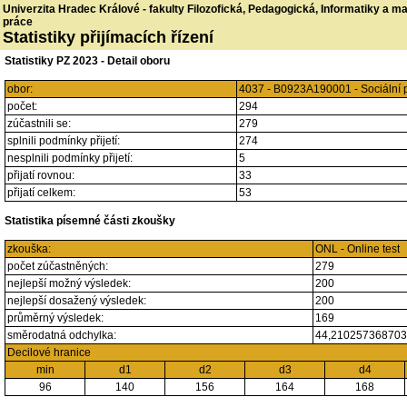
Univerzita Hradec Králové - fakulty Filozofická, Pedagogická, Informatiky a 
práce
Statistiky přijímacích řízení
Statistiky PZ 2023 - Detail oboru
obor:
4037 - B0923A190001 - Sociální 
počet:
294
zúčastnili se:
279
splnili podmínky přijetí:
274
nesplnili podmínky přijetí:
5
přijatí rovnou:
33
přijatí celkem:
53
Statistika písemné části zkoušky
zkouška:
ONL - Online test
počet zúčastněných:
279
nejlepší možný výsledek:
200
nejlepší dosažený výsledek:
200
průměrný výsledek:
169
směrodatná odchylka:
44,21025736870
Decilové hranice
min
d1
d2
d3
d4
96
140
156
164
168