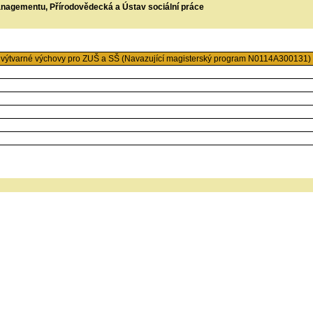
managementu, Přírodovědecká a Ústav sociální práce
í výtvarné výchovy pro ZUŠ a SŠ (Navazující magisterský program N0114A300131) 