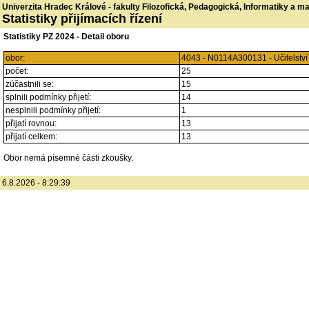
Univerzita Hradec Králové - fakulty Filozofická, Pedagogická, Informatiky a 
Statistiky přijímacích řízení
Statistiky PZ 2024 - Detail oboru
obor:
4043 - N0114A300131 - Učitelstv
počet:
25
zúčastnili se:
15
splnili podmínky přijetí:
14
nesplnili podmínky přijetí:
1
přijatí rovnou:
13
přijatí celkem:
13
Obor nemá písemné části zkoušky.
6.8.2026 - 8:29:39