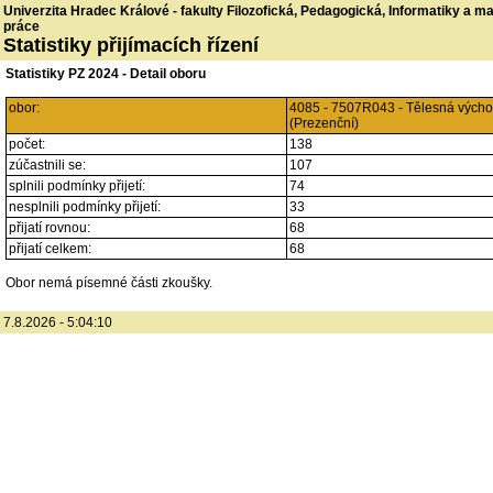
Univerzita Hradec Králové - fakulty Filozofická, Pedagogická, Informatiky a 
práce
Statistiky přijímacích řízení
Statistiky PZ 2024 - Detail oboru
obor:
4085 - 7507R043 - Tělesná výcho
(Prezenční)
počet:
138
zúčastnili se:
107
splnili podmínky přijetí:
74
nesplnili podmínky přijetí:
33
přijatí rovnou:
68
přijatí celkem:
68
Obor nemá písemné části zkoušky.
7.8.2026 - 5:04:10