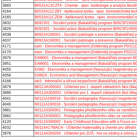
3865
B0531A13CZTX - Chemie - spec. toxikologie a analýza škod
4164
B0533A11CZBT - Aplikovaná fyzika - spec. biomedicínská te
4165
B0533A11CZEM - Aplikovaná fyzika - spec. environmentální
3832
B092301 - Sociální práce (Bakalářský program B0923P2400
3829
B092301 - Sociální práce (Bakalářský program B0923P2400
4038
B0923A190001 - Sociální patologie a prevence (Bakalářsk
4037
B0923A190001 - Sociální patologie a prevence (Bakalářsk
4171
eam - Ekonomika a management (Doktorský program P0311
4170
eam - Ekonomika a management (Doktorský program P0311
3970
EAM001 - Ekonomika a management (Bakalářský program 
3951
EAM001 - Ekonomika a management (Bakalářský program 
4055
EAM2 - Ekonomika a management (Navazující magisterský 
4056
EAM2A - Economics and Management (Navazující magister
4166
isb3 - Informační a síťová bezpečnost (Bakalářský program
3879
M0113A300002 - Učitelství pro 1. stupeň základních škol (
3880
M0113A300002 - Učitelství pro 1. stupeň základních škol (
4041
N0111A190018 - Sociální pedagogika (Navazující magister
4040
N0111A190018 - Sociální pedagogika (Navazující magister
3881
N0112A300001 - Pedagogika předškolního věku se zaměřením
3882
N0112A300001 - Pedagogika předškolního věku se zaměřením
4120
N0112A300002 - Early Childhood Education with a Focus on 
4032
N0114A17MACH - Učitelství matematiky a chemie pro střední
3978
N0114A300050 - Učitelství pro ZUŠ - hra na nástroj a sólov