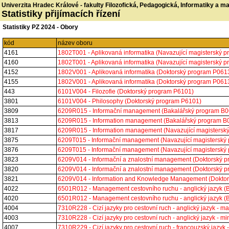
Univerzita Hradec Králové - fakulty Filozofická, Pedagogická, Informatiky a 
Statistiky přijímacích řízení
Statistiky PZ 2024 - Obory
kód
název oboru
4161
1802T001 - Aplikovaná informatika (Navazující magisterský
4160
1802T001 - Aplikovaná informatika (Navazující magisterský
4152
1802V001 - Aplikovaná informatika (Doktorský program P06
4155
1802V001 - Aplikovaná informatika (Doktorský program P06
443
6101V004 - Filozofie (Doktorský program P6101)
3801
6101V004 - Philosophy (Doktorský program P6101)
3809
6209R015 - Informační management (Bakalářský program B
3813
6209R015 - Information management (Bakalářský program 
3817
6209R015 - Information management (Navazující magisters
3875
6209T015 - Informační management (Navazující magistersk
3876
6209T015 - Informační management (Navazující magistersk
3823
6209V014 - Informační a znalostní management (Doktorský
3820
6209V014 - Informační a znalostní management (Doktorský
3821
6209V014 - Information and Knowledge Management (Dokto
4022
6501R012 - Management cestovního ruchu - anglický jazyk 
4020
6501R012 - Management cestovního ruchu - anglický jazyk 
4004
7310R228 - Cizí jazyky pro cestovní ruch - anglický jazyk -
4003
7310R228 - Cizí jazyky pro cestovní ruch - anglický jazyk -
4007
7310R229 - Cizí jazyky pro cestovní ruch - francouzský jazy