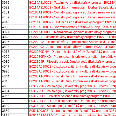
3979
B0114A310001 - Textilní tvorba (Bakalářský program B0114
4033
B0114A310003 - Grafická a intermediální tvorba (Bakalářsk
4131
B0188A190001 - Sociální patologie a edukace v neziskovém
4132
B0188A190001 - Sociální patologie a edukace v neziskovém
4048
B0214A310002 - Textilní design (Bakalářský program B021
4000
B0215A310011 - Sbormistrovství chrámové hudby (Bakalářs
3927
B0221A100009 - Náboženská výchova (Bakalářský program
3828
B022201 - Historické vědy (Bakalářský program B0222A1200
3836
B022201A - Historické vědy - specializace Archivnictví (Ba
3838
B022209A - Archeologie (Bakalářský program B0222A120009
4073
B022230DHV - Digitální historické vědy (Bakalářský progr
4099
B022230PHKD - Prezentace historického a kulturního dědict
4036
B022309F - Filozofie a společenské vědy (Bakalářský prog
4047
B0232A090011 - Jazyková a literární kultura (Bakalářský p
3926
B0232A090011 - Jazyková a literární kultura (Bakalářský p
4044
B0288A100003 - Transkulturní komunikace (Bakalářský pr
4045
B0288A100003 - Transkulturní komunikace (Bakalářský pr
4065
B031229P - Politologie (Bakalářský program B0312A200029)
4064
B031229P - Politologie (Bakalářský program B0312A200029)
4066
B031230PS - Political Science (Bakalářský program B0312A
4130
B031230PSDD - Political Science - Double Degree (Bakalá
3839
B031408S - Sociologie (Bakalářský program B0314A250008)
3859
B0511A03CZ - Biologie a ekologie (Bakalářský program B0
3864
B0531A13CZBO - Chemie - spec. bioorganická chemie (Bak