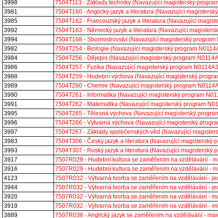
3998
7504T113 - Základy techniky (Navazující magisterský prog
3981
7504T160 - Anglický jazyk a literatura (Navazující magiste
3985
7504T162 - Francouzský jazyk a literatura (Navazující magi
3992
7504T163 - Německý jazyk a literatura (Navazující magiste
3994
7504T168 - Sbormistrovství (Navazující magisterský progra
3982
7504T254 - Biologie (Navazující magisterský program N011
3984
7504T256 - Dějepis (Navazující magisterský program N0114
3986
7504T257 - Fyzika (Navazující magisterský program N0114A
3988
7504T259 - Hudební výchova (Navazující magisterský prog
3989
7504T260 - Chemie (Navazující magisterský program N0114
3990
7504T261 - Informatika (Navazující magisterský program N
3991
7504T262 - Matematika (Navazující magisterský program N
3995
7504T265 - Tělesná výchova (Navazující magisterský prog
3996
7504T266 - Výtvarná výchova (Navazující magisterský prog
3997
7504T267 - Základy společenských věd (Navazující magiste
3983
7504T306 - Český jazyk a literatura (Navazující magistersk
3993
7504T307 - Ruský jazyk a literatura (Navazující magistersk
3917
7507R029 - Hudební kultura se zaměřením na vzdělávání - 
3916
7507R029 - Hudební kultura se zaměřením na vzdělávání - 
4123
7507R032 - Výtvarná tvorba se zaměřením na vzdělávání - j
3944
7507R032 - Výtvarná tvorba se zaměřením na vzdělávání - 
3920
7507R032 - Výtvarná tvorba se zaměřením na vzdělávání - 
3919
7507R032 - Výtvarná tvorba se zaměřením na vzdělávání - 
3889
7507R036 - Anglický jazyk se zaměřením na vzdělávání - ma