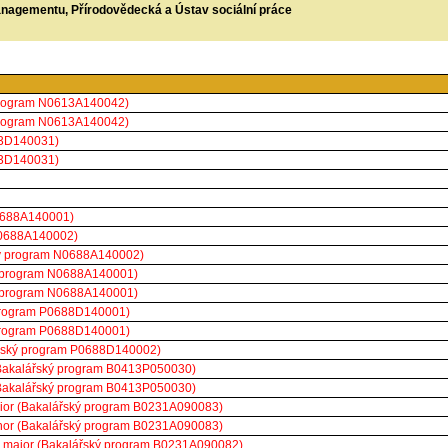
managementu, Přírodovědecká a Ústav sociální práce
 program N0613A140042)
 program N0613A140042)
13D140031)
13D140031)
0688A140001)
B0688A140002)
ký program N0688A140002)
ý program N0688A140001)
ý program N0688A140001)
 program P0688D140001)
 program P0688D140001)
rský program P0688D140002)
(Bakalářský program B0413P050030)
(Bakalářský program B0413P050030)
 maior (Bakalářský program B0231A090083)
 minor (Bakalářský program B0231A090083)
k - maior (Bakalářský program B0231A090082)