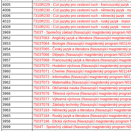
4005
7310R229 - Cizí jazyky pro cestovní ruch - francouzský jazy
4008
7310R230 - Cizí jazyky pro cestovní ruch - německý jazyk -
4006
7310R230 - Cizí jazyky pro cestovní ruch - německý jazyk -
4010
7310R231 - Cizí jazyky pro cestovní ruch - ruský jazyk - ma
4009
7310R231 - Cizí jazyky pro cestovní ruch - ruský jazyk - mi
3969
7503T - Společný základ (Navazující magisterský program 
3952
7503T063 - Anglický jazyk a literatura (Navazující magiste
3953
7503T064 - Biologie (Navazující magisterský program N011
3954
7503T065 - Český jazyk a literatura (Navazující magistersk
3955
7503T066 - Dějepis (Navazující magisterský program N0114
3957
7503T068 - Francouzský jazyk a literatura (Navazující magi
3959
7503T070 - Hudební výchova (Navazující magisterský prog
3960
7503T071 - Chemie (Navazující magisterský program N0114
3961
7503T072 - Informatika (Navazující magisterský program N
3962
7503T073 - Matematika (Navazující magisterský program N
3964
7503T074 - Občanská nauka (Navazující magisterský progr
3966
7503T076 - Tělesná výchova (Navazující magisterský prog
3967
7503T077 - Výtvarná výchova (Navazující magisterský prog
3968
7503T078 - Základy techniky (Navazující magisterský prog
3963
7503T163 - Německý jazyk a literatura (Navazující magiste
3965
7503T164 - Ruský jazyk a literatura (Navazující magistersk
3956
7503T166 - Etická výchova (Navazující magisterský progra
3999
7504T - Společný základ (Navazující magisterský program 