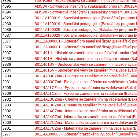
3898
7507R098 - Etická výchova se zaměřením na vzdělávání - m
4095
AI3SWI - Softwarové inženýrství (Bakalářský program B0613
4094
AI3SWI - Softwarové inženýrství (Bakalářský program B0613
4029
B0111A190019 - Speciální pedagogika (Bakalářský program
4030
B0111A190019 - Speciální pedagogika (Bakalářský program
4086
B0111A190029 - Sociální pedagogika (Bakalářský program 
4087
B0111A190029 - Sociální pedagogika (Bakalářský program 
3877
B0112A300001 - Učitelství pro mateřské školy (Bakalářský 
3878
B0112A300001 - Učitelství pro mateřské školy (Bakalářský 
3937
B011401H - Historie se zaměřením na vzdělávání - maior (
3935
B011401H - Historie se zaměřením na vzdělávání - minor (
3936
B011401SV - Společenské vědy se zaměřením na vzdělávání
3934
B011401SV - Společenské vědy se zaměřením na vzdělávání
3930
B0114A03CZma - Biologie se zaměřením na vzdělávání (Ba
3931
B0114A03CZmi - Biologie se zaměřením na vzdělávání (Bak
3905
B0114A11CZma - Fyzika se zaměřením na vzdělávání (Baka
3906
B0114A11CZmi - Fyzika se zaměřením na vzdělávání (Bakal
3932
B0114A13CZma - Chemie se zaměřením na vzdělávání (Bak
3933
B0114A13CZmi - Chemie se zaměřením na vzdělávání (Baka
3902
B0114A14CZma - Informatika se zaměřením na vzdělávání (
3903
B0114A14CZmi - Informatika se zaměřením na vzdělávání (
3900
B0114A17CZma - Matematika se zaměřením na vzdělávání (
3901
B0114A17CZmi - Matematika se zaměřením na vzdělávání (
3977
B0114A300063 - Učitelství praktického vyučování (Bakalářs