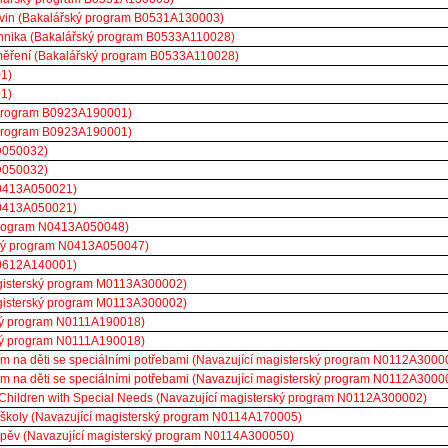
livin (Bakalářský program B0531A130003)
chnika (Bakalářský program B0533A110028)
 měření (Bakalářský program B0533A110028)
01)
01)
ý program B0923A190001)
ý program B0923A190001)
D050032)
D050032)
B0413A050021)
B0413A050021)
program N0413A050048)
ský program N0413A050047)
 B0612A140001)
Magisterský program M0113A300002)
Magisterský program M0113A300002)
ský program N0111A190018)
ský program N0111A190018)
 na děti se speciálními potřebami (Navazující magisterský program N0112A3000
 na děti se speciálními potřebami (Navazující magisterský program N0112A3000
Children with Special Needs (Navazující magisterský program N0112A300002)
 školy (Navazující magisterský program N0114A170005)
ý zpěv (Navazující magisterský program N0114A300050)