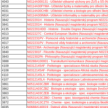
4043
N0114A300131 - Učitelství výtvarné výchovy pro ZUŠ a SŠ (
4016
N0114A30FYMA - Učitelství fyziky a matematiky pro střední 
4031
N0114A30CHBI - Učitelství chemie a biologie pro střední šk
4014
N0114A30INMA - Učitelství informatiky a matematiky pro stř
3842
N022201H - Historie (Navazující magisterský program N022
3841
N022201H - Historie (Navazující magisterský program N022
4135
N022201HDD - Historie - Double Degree (Navazující magis
4013
N022227C - Central European Studies (Navazující magiste
4018
N022231PV - Pomocné vědy historické a archivnictví (Navaz
4017
N022231PV - Pomocné vědy historické a archivnictví (Navaz
4140
N022239A - Archeologie (Navazující magisterský program 
3840
N022301F - Filozofie (Navazující magisterský program N02
3843
N022302FA - Philosophy (Navazující magisterský program 
3888
N0288A100001 - Transkulturní komunikace (Navazující mag
4109
N0312145AF - Politologie - specializace Africká studia (Na
4108
N0312145AF - Politologie - specializace Africká studia (Na
4110
N0312145LA - Politologie - specializace Latinskoamerická s
4107
N0312145LA - Politologie - specializace Latinskoamerická s
3861
N0511A03CZBR - Biologie a ekologie - spec. biologie rostli
3862
N0511A03CZBZ - Biologie a ekologie - spec. biologie živoč
3863
N0511A03CZEB - Biologie a ekologie - spec. experimentální
3871
N0531A13CZBO - Chemie - spec. bioorganická chemie (Nava
3872
N0531A13CZTX - Chemie - spec. toxikologie a analýza škodl
4035
N0688A140019 - Datová věda (Navazující magisterský pro