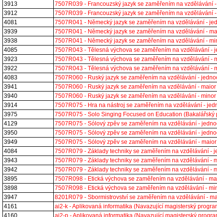
3913
7507R039 - Francouzský jazyk se zaměřením na vzdělávání 
3912
7507R039 - Francouzský jazyk se zaměřením na vzdělávání 
4081
7507R041 - Německý jazyk se zaměřením na vzdělávání - j
3939
7507R041 - Německý jazyk se zaměřením na vzdělávání - m
3938
7507R041 - Německý jazyk se zaměřením na vzdělávání - m
4085
7507R043 - Tělesná výchova se zaměřením na vzdělávání -
3923
7507R043 - Tělesná výchova se zaměřením na vzdělávání - 
3922
7507R043 - Tělesná výchova se zaměřením na vzdělávání - 
4083
7507R060 - Ruský jazyk se zaměřením na vzdělávání - jedn
3941
7507R060 - Ruský jazyk se zaměřením na vzdělávání - maio
3940
7507R060 - Ruský jazyk se zaměřením na vzdělávání - mino
3914
7507R075 - Hra na nástroj se zaměřením na vzdělávání - j
3975
7507R075 - Solo Singing Focused on Education (Bakalářsk
4129
7507R075 - Sólový zpěv se zaměřením na vzdělávání - jedn
3950
7507R075 - Sólový zpěv se zaměřením na vzdělávání - jedn
3949
7507R075 - Sólový zpěv se zaměřením na vzdělávání - maio
4084
7507R079 - Základy techniky se zaměřením na vzdělávání -
3943
7507R079 - Základy techniky se zaměřením na vzdělávání -
3942
7507R079 - Základy techniky se zaměřením na vzdělávání -
3895
7507R098 - Etická výchova se zaměřením na vzdělávání - m
3898
7507R098 - Etická výchova se zaměřením na vzdělávání - m
3947
8201R079 - Sbormistrovství se zaměřením na vzdělávání - 
4161
ai2-k - Aplikovaná informatika (Navazující magisterský pro
4160
ai2-p - Aplikovaná informatika (Navazující magisterský pro