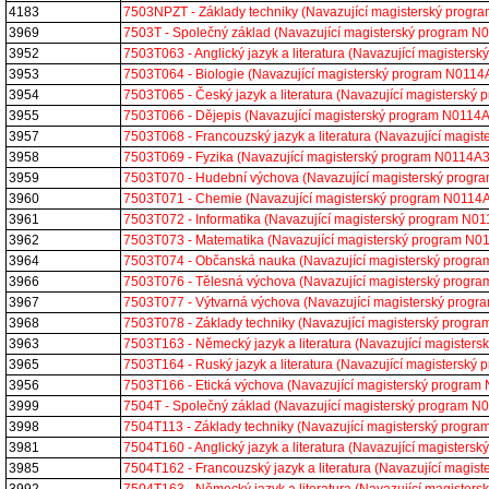
4183
7503NPZT - Základy techniky (Navazující magisterský prog
3969
7503T - Společný základ (Navazující magisterský program 
3952
7503T063 - Anglický jazyk a literatura (Navazující magiste
3953
7503T064 - Biologie (Navazující magisterský program N011
3954
7503T065 - Český jazyk a literatura (Navazující magistersk
3955
7503T066 - Dějepis (Navazující magisterský program N0114
3957
7503T068 - Francouzský jazyk a literatura (Navazující magi
3958
7503T069 - Fyzika (Navazující magisterský program N0114A
3959
7503T070 - Hudební výchova (Navazující magisterský prog
3960
7503T071 - Chemie (Navazující magisterský program N0114
3961
7503T072 - Informatika (Navazující magisterský program N
3962
7503T073 - Matematika (Navazující magisterský program N
3964
7503T074 - Občanská nauka (Navazující magisterský progr
3966
7503T076 - Tělesná výchova (Navazující magisterský prog
3967
7503T077 - Výtvarná výchova (Navazující magisterský prog
3968
7503T078 - Základy techniky (Navazující magisterský prog
3963
7503T163 - Německý jazyk a literatura (Navazující magiste
3965
7503T164 - Ruský jazyk a literatura (Navazující magistersk
3956
7503T166 - Etická výchova (Navazující magisterský progra
3999
7504T - Společný základ (Navazující magisterský program 
3998
7504T113 - Základy techniky (Navazující magisterský prog
3981
7504T160 - Anglický jazyk a literatura (Navazující magiste
3985
7504T162 - Francouzský jazyk a literatura (Navazující magi