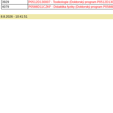
3929
P0512D130007 - Toxikologie (Doktorský program P0512D13
4079
P0588D11CZKF - Didaktika fyziky (Doktorský program P058
8.8.2026 - 10:41:51