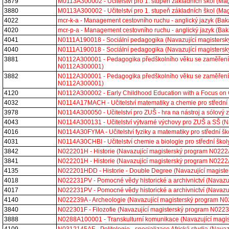
3879
M0113A300002 - Učitelství pro 1. stupeň základních škol (
3880
M0113A300002 - Učitelství pro 1. stupeň základních škol (
4022
mcr-k-a - Management cestovního ruchu - anglický jazyk (B
4020
mcr-p-a - Management cestovního ruchu - anglický jazyk (B
4041
N0111A190018 - Sociální pedagogika (Navazující magister
4040
N0111A190018 - Sociální pedagogika (Navazující magister
3881
N0112A300001 - Pedagogika předškolního věku se zaměřením 
N0112A300001)
3882
N0112A300001 - Pedagogika předškolního věku se zaměřením 
N0112A300001)
4120
N0112A300002 - Early Childhood Education with a Focus on 
4032
N0114A17MACH - Učitelství matematiky a chemie pro střední
3978
N0114A300050 - Učitelství pro ZUŠ - hra na nástroj a sólov
4043
N0114A300131 - Učitelství výtvarné výchovy pro ZUŠ a SŠ (
4016
N0114A30FYMA - Učitelství fyziky a matematiky pro střední 
4031
N0114A30CHBI - Učitelství chemie a biologie pro střední šk
3842
N022201H - Historie (Navazující magisterský program N022
3841
N022201H - Historie (Navazující magisterský program N022
4135
N022201HDD - Historie - Double Degree (Navazující magis
4018
N022231PV - Pomocné vědy historické a archivnictví (Navaz
4017
N022231PV - Pomocné vědy historické a archivnictví (Navaz
4140
N022239A - Archeologie (Navazující magisterský program 
3840
N022301F - Filozofie (Navazující magisterský program N02
3888
N0288A100001 - Transkulturní komunikace (Navazující mag