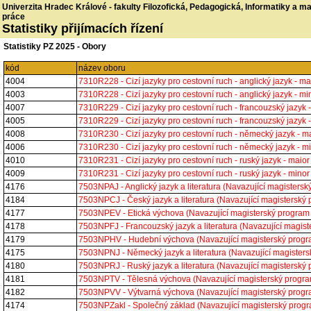
Univerzita Hradec Králové - fakulty Filozofická, Pedagogická, Informatiky a 
práce
Statistiky přijímacích řízení
Statistiky PZ 2025 - Obory
kód
název oboru
4004
7310R228 - Cizí jazyky pro cestovní ruch - anglický jazyk -
4003
7310R228 - Cizí jazyky pro cestovní ruch - anglický jazyk -
4007
7310R229 - Cizí jazyky pro cestovní ruch - francouzský jazy
4005
7310R229 - Cizí jazyky pro cestovní ruch - francouzský jazy
4008
7310R230 - Cizí jazyky pro cestovní ruch - německý jazyk -
4006
7310R230 - Cizí jazyky pro cestovní ruch - německý jazyk -
4010
7310R231 - Cizí jazyky pro cestovní ruch - ruský jazyk - ma
4009
7310R231 - Cizí jazyky pro cestovní ruch - ruský jazyk - mi
4176
7503NPAJ - Anglický jazyk a literatura (Navazující magiste
4184
7503NPCJ - Český jazyk a literatura (Navazující magisters
4177
7503NPEV - Etická výchova (Navazující magisterský progr
4178
7503NPFJ - Francouzský jazyk a literatura (Navazující mag
4179
7503NPHV - Hudební výchova (Navazující magisterský pro
4175
7503NPNJ - Německý jazyk a literatura (Navazující magiste
4180
7503NPRJ - Ruský jazyk a literatura (Navazující magisters
4181
7503NPTV - Tělesná výchova (Navazující magisterský prog
4182
7503NPVV - Výtvarná výchova (Navazující magisterský pro
4174
7503NPZakl - Společný základ (Navazující magisterský pro