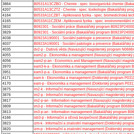
3864
B0531A13CZBO - Chemie - spec. bioorganická chemie (Bak
4207
B0531A13CZTZ - Chemie - spec. toxikologie (Bakalářský p
4164
B0533A11CZBT - Aplikovaná fyzika - spec. biomedicínská te
4165
B0533A11CZEM - Aplikovaná fyzika - spec. environmentální
3832
B092301 - Sociální práce (Bakalářský program B0923P2400
3829
B092301 - Sociální práce (Bakalářský program B0923P2400
4038
B0923A190001 - Sociální patologie a prevence (Bakalářsk
4037
B0923A190001 - Sociální patologie a prevence (Bakalářsk
4035
dv2-p - Datová věda (Navazující magisterský program N068
4055
eam2-p - Ekonomika a management (Navazující magistersk
4056
eam2-p-an - Economics and Management (Navazující magis
3970
eam3-k-a - Ekonomika a management (Bakalářský program
3951
eam3-p-a - Ekonomika a management (Bakalářský program
4171
eam-k - Ekonomika a management (Doktorský program P03
4170
eam-p - Ekonomika a management (Doktorský program P03
3875
im2-k - Informační management (Navazující magisterský pr
3876
im2-p - Informační management (Navazující magisterský pr
3817
im2-p-an - Information management (Navazující magistersk
3809
im3-p - Informační management (Bakalářský program B0688
3813
im3-p-an - Information management (Bakalářský program B
4166
isb3-p - Informační a síťová bezpečnost (Bakalářský progr
3823
izm-k - Informační a znalostní management (Doktorský pro
3820
izm-p - Informační a znalostní management (Doktorský pro