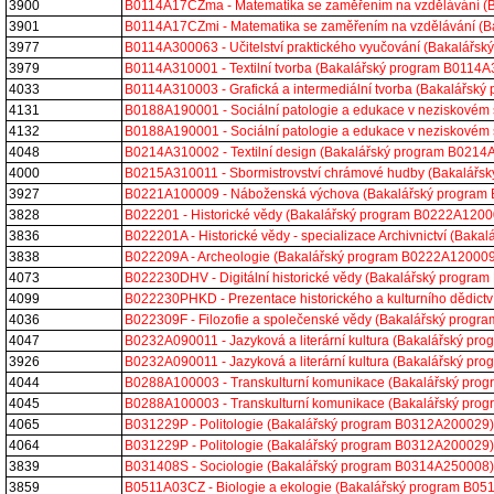
3900
B0114A17CZma - Matematika se zaměřením na vzdělávání (
3901
B0114A17CZmi - Matematika se zaměřením na vzdělávání (
3977
B0114A300063 - Učitelství praktického vyučování (Bakalářs
3979
B0114A310001 - Textilní tvorba (Bakalářský program B0114
4033
B0114A310003 - Grafická a intermediální tvorba (Bakalářsk
4131
B0188A190001 - Sociální patologie a edukace v neziskovém
4132
B0188A190001 - Sociální patologie a edukace v neziskovém
4048
B0214A310002 - Textilní design (Bakalářský program B021
4000
B0215A310011 - Sbormistrovství chrámové hudby (Bakalářs
3927
B0221A100009 - Náboženská výchova (Bakalářský program
3828
B022201 - Historické vědy (Bakalářský program B0222A1200
3836
B022201A - Historické vědy - specializace Archivnictví (Ba
3838
B022209A - Archeologie (Bakalářský program B0222A120009
4073
B022230DHV - Digitální historické vědy (Bakalářský progr
4099
B022230PHKD - Prezentace historického a kulturního dědict
4036
B022309F - Filozofie a společenské vědy (Bakalářský prog
4047
B0232A090011 - Jazyková a literární kultura (Bakalářský p
3926
B0232A090011 - Jazyková a literární kultura (Bakalářský p
4044
B0288A100003 - Transkulturní komunikace (Bakalářský pr
4045
B0288A100003 - Transkulturní komunikace (Bakalářský pr
4065
B031229P - Politologie (Bakalářský program B0312A200029)
4064
B031229P - Politologie (Bakalářský program B0312A200029)
3839
B031408S - Sociologie (Bakalářský program B0314A250008)
3859
B0511A03CZ - Biologie a ekologie (Bakalářský program B0