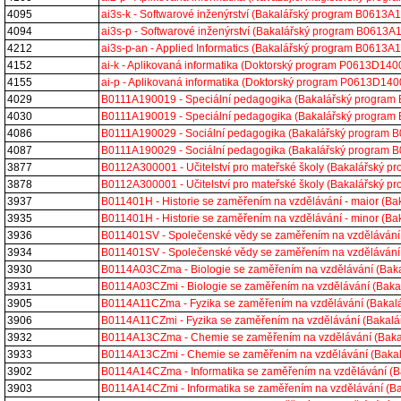
4095
ai3s-k - Softwarové inženýrství (Bakalářský program B0613A
4094
ai3s-p - Softwarové inženýrství (Bakalářský program B0613A
4212
ai3s-p-an - Applied Informatics (Bakalářský program B0613A
4152
ai-k - Aplikovaná informatika (Doktorský program P0613D140
4155
ai-p - Aplikovaná informatika (Doktorský program P0613D140
4029
B0111A190019 - Speciální pedagogika (Bakalářský program
4030
B0111A190019 - Speciální pedagogika (Bakalářský program
4086
B0111A190029 - Sociální pedagogika (Bakalářský program 
4087
B0111A190029 - Sociální pedagogika (Bakalářský program 
3877
B0112A300001 - Učitelství pro mateřské školy (Bakalářský 
3878
B0112A300001 - Učitelství pro mateřské školy (Bakalářský 
3937
B011401H - Historie se zaměřením na vzdělávání - maior (
3935
B011401H - Historie se zaměřením na vzdělávání - minor (
3936
B011401SV - Společenské vědy se zaměřením na vzdělávání
3934
B011401SV - Společenské vědy se zaměřením na vzdělávání
3930
B0114A03CZma - Biologie se zaměřením na vzdělávání (Ba
3931
B0114A03CZmi - Biologie se zaměřením na vzdělávání (Bak
3905
B0114A11CZma - Fyzika se zaměřením na vzdělávání (Baka
3906
B0114A11CZmi - Fyzika se zaměřením na vzdělávání (Bakal
3932
B0114A13CZma - Chemie se zaměřením na vzdělávání (Bak
3933
B0114A13CZmi - Chemie se zaměřením na vzdělávání (Baka
3902
B0114A14CZma - Informatika se zaměřením na vzdělávání (
3903
B0114A14CZmi - Informatika se zaměřením na vzdělávání (