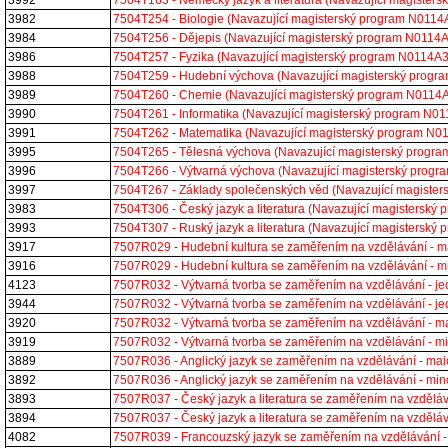
3992
7504T163 - Německý jazyk a literatura (Navazující magiste
3982
7504T254 - Biologie (Navazující magisterský program N011
3984
7504T256 - Dějepis (Navazující magisterský program N0114
3986
7504T257 - Fyzika (Navazující magisterský program N0114A
3988
7504T259 - Hudební výchova (Navazující magisterský prog
3989
7504T260 - Chemie (Navazující magisterský program N0114
3990
7504T261 - Informatika (Navazující magisterský program N
3991
7504T262 - Matematika (Navazující magisterský program N
3995
7504T265 - Tělesná výchova (Navazující magisterský prog
3996
7504T266 - Výtvarná výchova (Navazující magisterský prog
3997
7504T267 - Základy společenských věd (Navazující magiste
3983
7504T306 - Český jazyk a literatura (Navazující magistersk
3993
7504T307 - Ruský jazyk a literatura (Navazující magistersk
3917
7507R029 - Hudební kultura se zaměřením na vzdělávání - 
3916
7507R029 - Hudební kultura se zaměřením na vzdělávání - 
4123
7507R032 - Výtvarná tvorba se zaměřením na vzdělávání - j
3944
7507R032 - Výtvarná tvorba se zaměřením na vzdělávání - 
3920
7507R032 - Výtvarná tvorba se zaměřením na vzdělávání - 
3919
7507R032 - Výtvarná tvorba se zaměřením na vzdělávání - 
3889
7507R036 - Anglický jazyk se zaměřením na vzdělávání - ma
3892
7507R036 - Anglický jazyk se zaměřením na vzdělávání - mi
3893
7507R037 - Český jazyk a literatura se zaměřením na vzděl
3894
7507R037 - Český jazyk a literatura se zaměřením na vzděl
4082
7507R039 - Francouzský jazyk se zaměřením na vzdělávání 