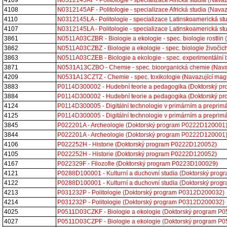
4109
N0312145AF - Politologie - specializace Africká studia (Na
4108
N0312145AF - Politologie - specializace Africká studia (Na
4110
N0312145LA - Politologie - specializace Latinskoamerická s
4107
N0312145LA - Politologie - specializace Latinskoamerická s
3861
N0511A03CZBR - Biologie a ekologie - spec. biologie rostli
3862
N0511A03CZBZ - Biologie a ekologie - spec. biologie živoč
3863
N0511A03CZEB - Biologie a ekologie - spec. experimentální
3871
N0531A13CZBO - Chemie - spec. bioorganická chemie (Nava
4209
N0531A13CZTZ - Chemie - spec. toxikologie (Navazující ma
3883
P0114D300002 - Hudební teorie a pedagogika (Doktorský 
3884
P0114D300002 - Hudební teorie a pedagogika (Doktorský 
4124
P0114D300005 - Digitální technologie v primárním a prepri
4125
P0114D300005 - Digitální technologie v primárním a prepri
3845
P022201A - Archeologie (Doktorský program P0222D120001
3844
P022201A - Archeologie (Doktorský program P0222D120001
4106
P022252H - Historie (Doktorský program P0222D120052)
4105
P022252H - Historie (Doktorský program P0222D120052)
4167
P022329F - Filozofie (Doktorský program P0223D100029)
4121
P0288D100001 - Kulturní a duchovní studia (Doktorský pro
4122
P0288D100001 - Kulturní a duchovní studia (Doktorský pro
4213
P031232P - Politologie (Doktorský program P0312D200032)
4214
P031232P - Politologie (Doktorský program P0312D200032)
4025
P0511D03CZKF - Biologie a ekologie (Doktorský program P
4027
P0511D03CZPF - Biologie a ekologie (Doktorský program P