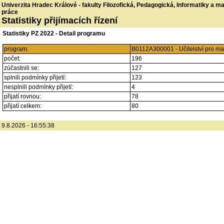
Univerzita Hradec Králové - fakulty Filozofická, Pedagogická, Informatiky a 
práce
Statistiky přijímacích řízení
Statistiky PZ 2022 - Detail programu
program:
B0112A300001 - Učitelství pro ma
počet:
196
zúčastnili se:
127
splnili podmínky přijetí:
123
nesplnili podmínky přijetí:
4
přijatí rovnou:
78
přijatí celkem:
80
9.8.2026 - 16:55:38