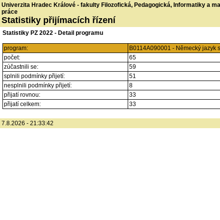
Univerzita Hradec Králové - fakulty Filozofická, Pedagogická, Informatiky a 
práce
Statistiky přijímacích řízení
Statistiky PZ 2022 - Detail programu
program:
B0114A090001 - Německý jazyk s
počet:
65
zúčastnili se:
59
splnili podmínky přijetí:
51
nesplnili podmínky přijetí:
8
přijatí rovnou:
33
přijatí celkem:
33
7.8.2026 - 21:33:42