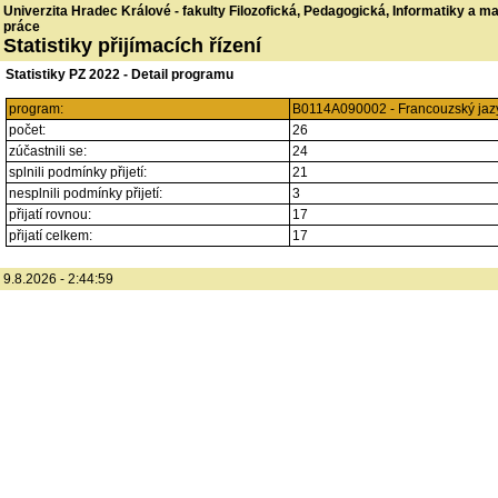
Univerzita Hradec Králové - fakulty Filozofická, Pedagogická, Informatiky a 
práce
Statistiky přijímacích řízení
Statistiky PZ 2022 - Detail programu
program:
B0114A090002 - Francouzský jazy
počet:
26
zúčastnili se:
24
splnili podmínky přijetí:
21
nesplnili podmínky přijetí:
3
přijatí rovnou:
17
přijatí celkem:
17
9.8.2026 - 2:44:59