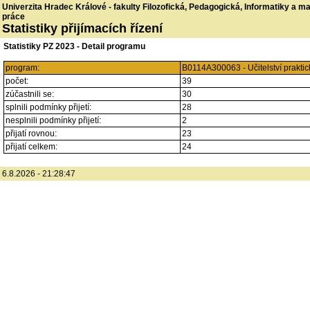
Univerzita Hradec Králové - fakulty Filozofická, Pedagogická, Informatiky a 
práce
Statistiky přijímacích řízení
Statistiky PZ 2023 - Detail programu
program:
B0114A300063 - Učitelství prakti
počet:
39
zúčastnili se:
30
splnili podmínky přijetí:
28
nesplnili podmínky přijetí:
2
přijatí rovnou:
23
přijatí celkem:
24
6.8.2026 - 21:28:47