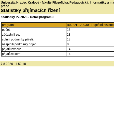
Univerzita Hradec Králové - fakulty Filozofická, Pedagogická, Informatiky a 
práce
Statistiky přijímacích řízení
Statistiky PZ 2023 - Detail programu
program:
B0222P120030 - Digitální historic
počet:
18
zúčastnili se:
18
splnili podmínky přijetí:
18
nesplnili podmínky přijetí:
0
přijatí rovnou:
14
přijatí celkem:
14
7.8.2026 - 4:52:18