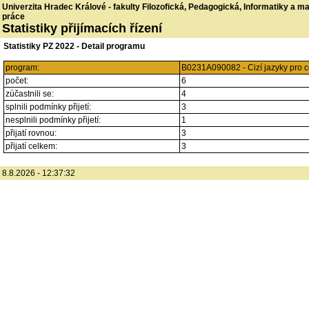
Univerzita Hradec Králové - fakulty Filozofická, Pedagogická, Informatiky a 
práce
Statistiky přijímacích řízení
Statistiky PZ 2022 - Detail programu
program:
B0231A090082 - Cizí jazyky pro ce
počet:
6
zúčastnili se:
4
splnili podmínky přijetí:
3
nesplnili podmínky přijetí:
1
přijatí rovnou:
3
přijatí celkem:
3
8.8.2026 - 12:37:32