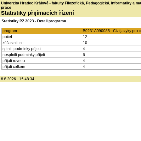
Univerzita Hradec Králové - fakulty Filozofická, Pedagogická, Informatiky a 
práce
Statistiky přijímacích řízení
Statistiky PZ 2023 - Detail programu
program:
B0231A090085 - Cizí jazyky pro ce
počet:
12
zúčastnili se:
10
splnili podmínky přijetí:
4
nesplnili podmínky přijetí:
6
přijatí rovnou:
4
přijatí celkem:
4
8.8.2026 - 15:48:34