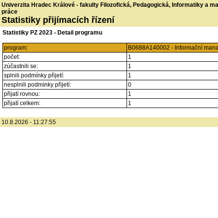
Univerzita Hradec Králové - fakulty Filozofická, Pedagogická, Informatiky a 
práce
Statistiky přijímacích řízení
Statistiky PZ 2023 - Detail programu
program:
B0688A140002 - Informační mana
počet:
1
zúčastnili se:
1
splnili podmínky přijetí:
1
nesplnili podmínky přijetí:
0
přijatí rovnou:
1
přijatí celkem:
1
10.8.2026 - 11:27:55