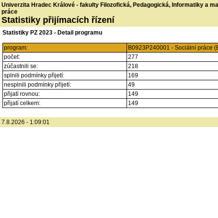
Univerzita Hradec Králové - fakulty Filozofická, Pedagogická, Informatiky a 
práce
Statistiky přijímacích řízení
Statistiky PZ 2023 - Detail programu
program:
B0923P240001 - Sociální práce (
počet:
277
zúčastnili se:
218
splnili podmínky přijetí:
169
nesplnili podmínky přijetí:
49
přijatí rovnou:
149
přijatí celkem:
149
7.8.2026 - 1:09:01