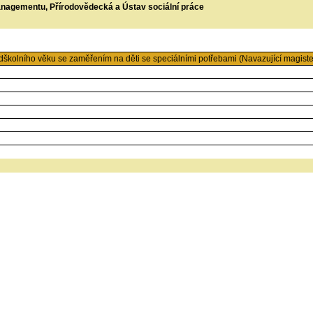
managementu, Přírodovědecká a Ústav sociální práce
kolního věku se zaměřením na děti se speciálními potřebami (Navazující magiste