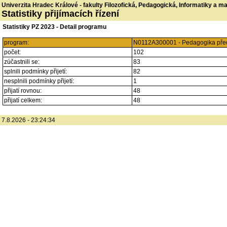
Univerzita Hradec Králové - fakulty Filozofická, Pedagogická, Informatiky a 
Statistiky přijímacích řízení
Statistiky PZ 2023 - Detail programu
program:
N0112A300001 - Pedagogika předš
počet:
102
zúčastnili se:
83
splnili podmínky přijetí:
82
nesplnili podmínky přijetí:
1
přijatí rovnou:
48
přijatí celkem:
48
7.8.2026 - 23:24:34