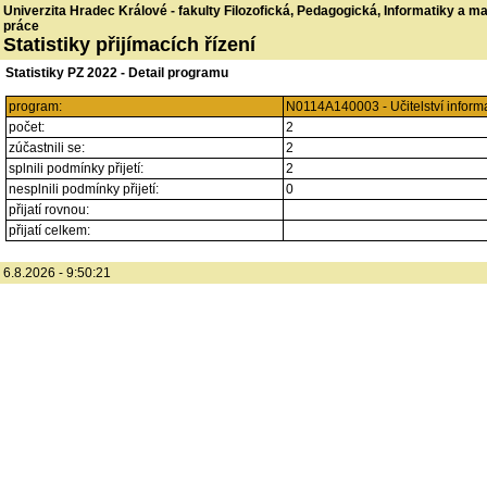
Univerzita Hradec Králové - fakulty Filozofická, Pedagogická, Informatiky a 
práce
Statistiky přijímacích řízení
Statistiky PZ 2022 - Detail programu
program:
N0114A140003 - Učitelství informa
počet:
2
zúčastnili se:
2
splnili podmínky přijetí:
2
nesplnili podmínky přijetí:
0
přijatí rovnou:
přijatí celkem:
6.8.2026 - 9:50:21