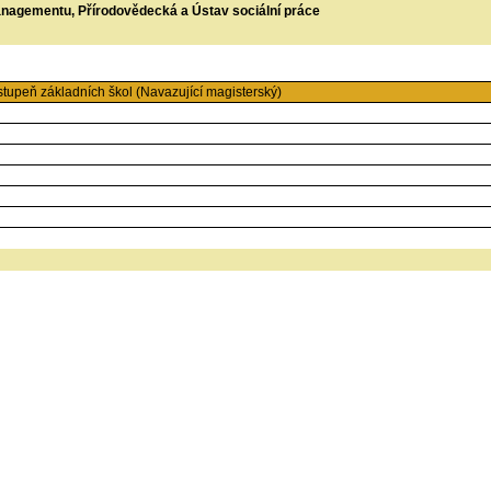
managementu, Přírodovědecká a Ústav sociální práce
stupeň základních škol (Navazující magisterský)