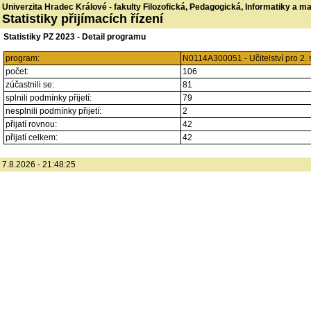
Univerzita Hradec Králové - fakulty Filozofická, Pedagogická, Informatiky a 
Statistiky přijímacích řízení
Statistiky PZ 2023 - Detail programu
program:
N0114A300051 - Učitelství pro 2. 
počet:
106
zúčastnili se:
81
splnili podmínky přijetí:
79
nesplnili podmínky přijetí:
2
přijatí rovnou:
42
přijatí celkem:
42
7.8.2026 - 21:48:25