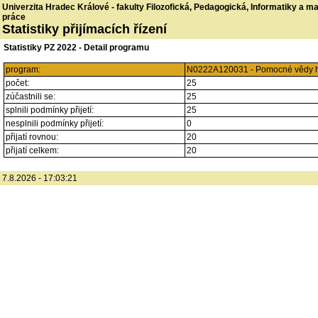
Univerzita Hradec Králové - fakulty Filozofická, Pedagogická, Informatiky a 
práce
Statistiky přijímacích řízení
Statistiky PZ 2022 - Detail programu
program:
N0222A120031 - Pomocné vědy hist
počet:
25
zúčastnili se:
25
splnili podmínky přijetí:
25
nesplnili podmínky přijetí:
0
přijatí rovnou:
20
přijatí celkem:
20
7.8.2026 - 17:03:21