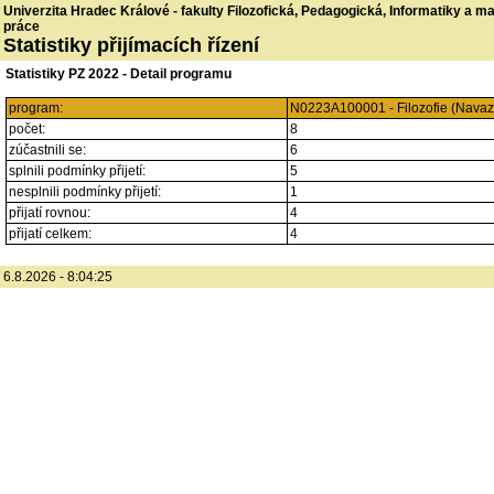
Univerzita Hradec Králové - fakulty Filozofická, Pedagogická, Informatiky a 
práce
Statistiky přijímacích řízení
Statistiky PZ 2022 - Detail programu
program:
N0223A100001 - Filozofie (Navazu
počet:
8
zúčastnili se:
6
splnili podmínky přijetí:
5
nesplnili podmínky přijetí:
1
přijatí rovnou:
4
přijatí celkem:
4
6.8.2026 - 8:04:25