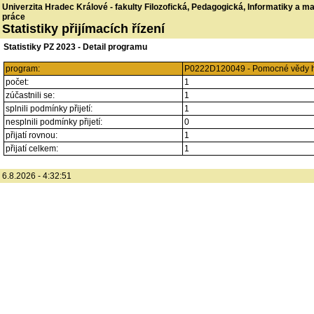
Univerzita Hradec Králové - fakulty Filozofická, Pedagogická, Informatiky a 
práce
Statistiky přijímacích řízení
Statistiky PZ 2023 - Detail programu
program:
P0222D120049 - Pomocné vědy his
počet:
1
zúčastnili se:
1
splnili podmínky přijetí:
1
nesplnili podmínky přijetí:
0
přijatí rovnou:
1
přijatí celkem:
1
6.8.2026 - 4:32:51