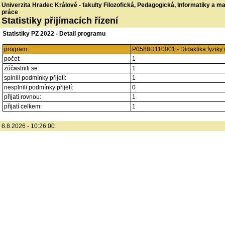
Univerzita Hradec Králové - fakulty Filozofická, Pedagogická, Informatiky a 
práce
Statistiky přijímacích řízení
Statistiky PZ 2022 - Detail programu
program:
P0588D110001 - Didaktika fyziky 
počet:
1
zúčastnili se:
1
splnili podmínky přijetí:
1
nesplnili podmínky přijetí:
0
přijatí rovnou:
1
přijatí celkem:
1
8.8.2026 - 10:26:00