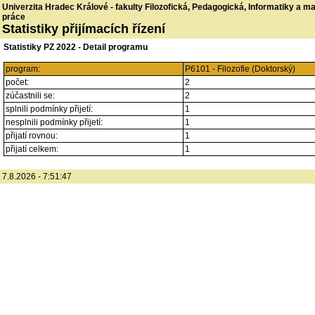
Univerzita Hradec Králové - fakulty Filozofická, Pedagogická, Informatiky a 
práce
Statistiky přijímacích řízení
Statistiky PZ 2022 - Detail programu
program:
P6101 - Filozofie (Doktorský)
počet:
2
zúčastnili se:
2
splnili podmínky přijetí:
1
nesplnili podmínky přijetí:
1
přijatí rovnou:
1
přijatí celkem:
1
7.8.2026 - 7:51:47